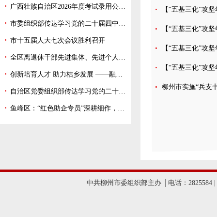
广西壮族自治区2026年度考试录用公务员公告
市委组织部传达学习党的二十届四中全会精神 以高质量组织工作服务保障高质量发展
市十五届人大七次会议胜利召开
全区离退休干部先进集体、先进个人等名单公布 我市多个集体和个人获表彰
创新培育人才 助力桔乡发展 ——融安县开展“3+2+1”导师帮带机制促进新录用公务员成长
自治区党委组织部传达学习党的二十届四中全会精神 以更优理念更实作风更高标准把全会精神落到实处
鱼峰区：“红色助企专员”深耕细作，激活山歌文化经济新动能
中共柳州市委组织部主办 │电话：2825584 |