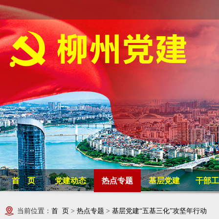
首 页
党建动态
热点专题
基层党建
干部工
当前位置：
首 页
>
热点专题
>
基层党建“五基三化”攻坚年行动