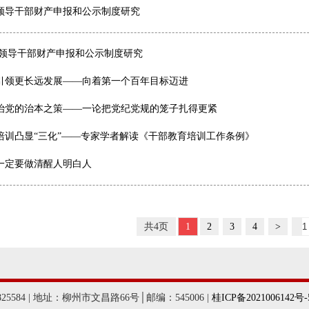
领导干部财产申报和公示制度研究
:领导干部财产申报和公示制度研究
引领更长远发展——向着第一个百年目标迈进
治党的治本之策——一论把党纪党规的笼子扎得更紧
培训凸显“三化”——专家学者解读《干部教育培训工作条例》
一定要做清醒人明白人
共4页
1
2
3
4
>
584 | 地址：柳州市文昌路66号│邮编：545006 |
桂ICP备2021006142号-