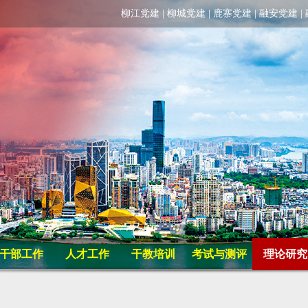
柳江党建
|
柳城党建
|
鹿寨党建
|
融安党建
|
干部工作
人才工作
干教培训
考试与测评
理论研究