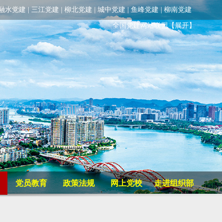
融水党建
|
三江党建
|
柳北党建
|
城中党建
|
鱼峰党建
|
柳南党建
全国党建网站联盟
【展开】
党员教育
政策法规
网上党校
走进组织部