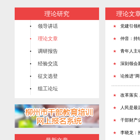
理论研究
理论文
• 领导讲话
党建引领
• 理论文章
仲音：持
• 调研报告
青年人主
• 经验交流
深刻领会
• 征文选登
论推进“
• 组工论坛
改革落实
人民是最
干部财产
李晓龙：