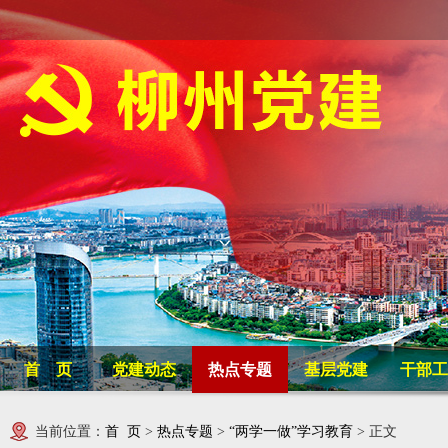
首 页
党建动态
热点专题
基层党建
干部工
当前位置：
首 页
>
热点专题
>
“两学一做”学习教育
> 正文