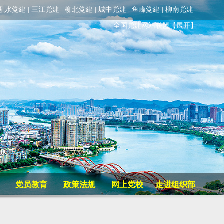
融水党建
|
三江党建
|
柳北党建
|
城中党建
|
鱼峰党建
|
柳南党建
全国党建网站联盟
【展开】
党员教育
政策法规
网上党校
走进组织部