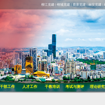
柳江党建
|
柳城党建
|
鹿寨党建
|
融安党建
|
干部工作
人才工作
干教培训
考试与测评
理论研究