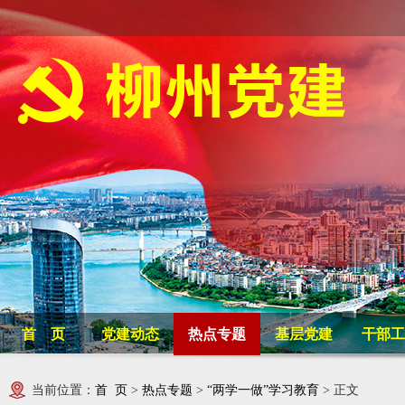
首 页
党建动态
热点专题
基层党建
干部工
当前位置：
首 页
>
热点专题
>
“两学一做”学习教育
> 正文