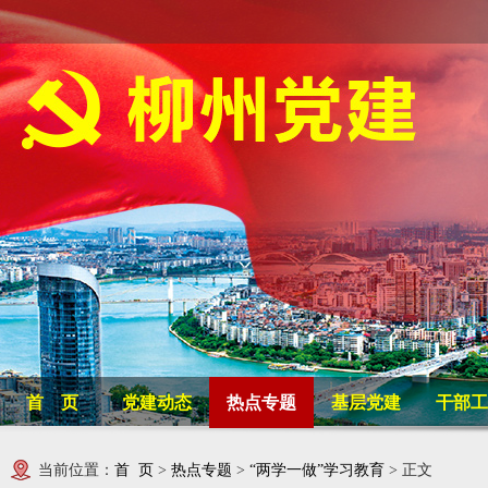
首 页
党建动态
热点专题
基层党建
干部工
当前位置：
首 页
>
热点专题
>
“两学一做”学习教育
> 正文