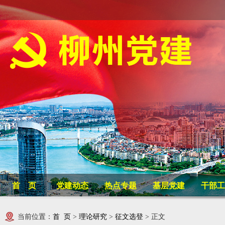
首 页
党建动态
热点专题
基层党建
干部工
当前位置：
首 页
>
理论研究
>
征文选登
> 正文