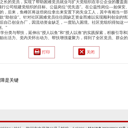
之长的党员，实现了帮助困难党员就业与扩大党组织在非公企业的覆盖面、
行公司组建党组织的目标。公益岗位“优先选”。在公益性岗位---如保
的，后来，鱼峰区将这些岗位拿出来安置下岗失业工人，其中有相当一部分就
款“助创业”。针对社区困难党员往往因缺乏资金而难以实现顺利创业的
后自己创业办厂，因流动资金缺乏，一度陷入困境。社区党组织得知这一
。”
分类与帮扶，延伸出“授人以鱼”和“授人以渔”的实践探索，积极引导
励出活力、党内关怀出动力、帮扶增强凝聚力，得到了全区党员、群众的普
打印
关闭
保障是关键