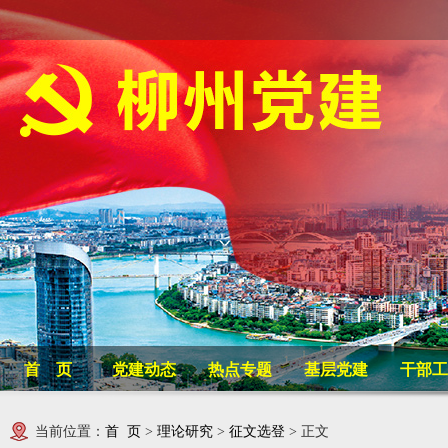
首 页
党建动态
热点专题
基层党建
干部工
当前位置：
首 页
>
理论研究
>
征文选登
> 正文