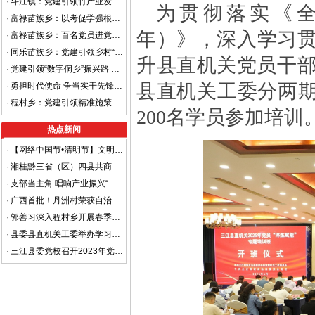
·
斗江镇：党建引领竹产业发展 铺就乡村振兴富民路
为贯彻落实《全国
·
富禄苗族乡：以考促学强根基 经验分享提质效
年）》，深入学习
·
富禄苗族乡：百名党员进党校 锤炼党性固党心
·
同乐苗族乡：党建引领乡村“善治”之路
升县直机关党员干部
·
党建引领“数字侗乡”振兴路 ——布央村以智慧党建赋能乡村治理现代化
县直机关工委分两期
·
勇担时代使命 争当实干先锋——三江侗族自治县召开2025年年轻干部座谈会
·
程村乡：党建引领精准施策，真诚服务助企纾困
200名学员参加培训
热点新闻
·
【网络中国节•清明节】文明祭祀，平安清明
·
湘桂黔三省（区）四县共商平安边界建设 着力打造省际平安边界样板区
·
支部当主角 唱响产业振兴“重头戏”
·
广西首批！丹洲村荣获自治区级“金字招牌”
·
郭善习深入程村乡开展春季走访慰问工作
·
县委县直机关工委举办学习贯彻党的二十大精神进机关宣讲报告会
·
三江县委党校召开2023年党风廉政建设暨清廉机关工作部署会