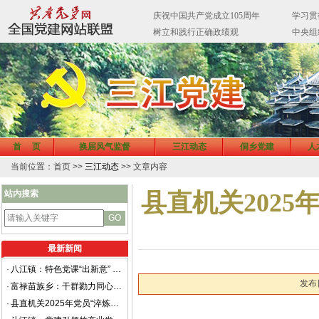
首 页
换届风气监督
三江动态
侗乡党建
人
当前位置：首页 >>
三江动态
>> 文章内容
站内搜索
县直机关202
最新新闻
·
八江镇：特色党课“出新意” 强基铸魂促发展
发布日
·
富禄苗族乡：干群勠力同心共筑抗洪清淤“安全堤”
·
县直机关2025年党员“淬炼赋能”专题培训班成功举办