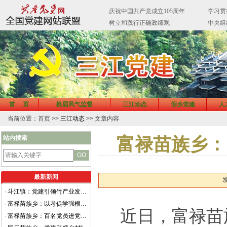
首 页
换届风气监督
三江动态
侗乡党建
人
当前位置：首页 >>
三江动态
>> 文章内容
站内搜索
富禄苗族乡：
最新新闻
发
·
斗江镇：党建引领竹产业发展 铺就乡村振兴富民路
·
富禄苗族乡：以考促学强根基 经验分享提质效
近日，富禄苗
·
富禄苗族乡：百名党员进党校 锤炼党性固党心