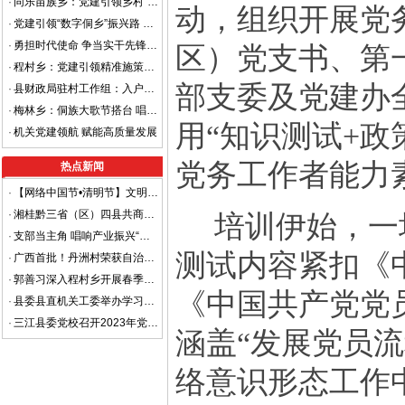
·
同乐苗族乡：党建引领乡村“善治”之路
动，组织开展党
·
党建引领“数字侗乡”振兴路 ——布央村以智慧党建赋能乡村治理现代化
·
勇担时代使命 争当实干先锋——三江侗族自治县召开2025年年轻干部座谈会
区）党支书、第
·
程村乡：党建引领精准施策，真诚服务助企纾困
部支委及党建办
·
县财政局驻村工作组：入户开展养老认证 贴心服务解民忧
·
梅林乡：侗族大歌节搭台 唱响乡村振兴“经济大戏”
用“知识测试
+
政
·
机关党建领航 赋能高质量发展
党务工作者能力素
热点新闻
·
【网络中国节•清明节】文明祭祀，平安清明
·
湘桂黔三省（区）四县共商平安边界建设 着力打造省际平安边界样板区
培训伊始，一
·
支部当主角 唱响产业振兴“重头戏”
测试内容紧扣《
·
广西首批！丹洲村荣获自治区级“金字招牌”
·
郭善习深入程村乡开展春季走访慰问工作
《中国共产党党
·
县委县直机关工委举办学习贯彻党的二十大精神进机关宣讲报告会
·
三江县委党校召开2023年党风廉政建设暨清廉机关工作部署会
涵盖“发展党员流
络意识形态工作