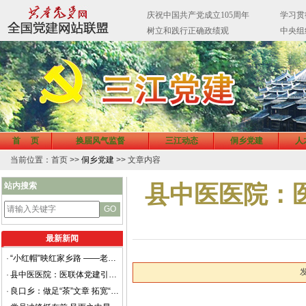
首 页
换届风气监督
三江动态
侗乡党建
人
当前位置：首页 >>
侗乡党建
>> 文章内容
站内搜索
县中医医院：
最新新闻
·
“小红帽”映红家乡路 ——老堡乡白文村党员服务队开展清洁家园主题党日活动
发
·
县中医医院：医联体党建引领 绘就侗乡健康服务新图景
·
良口乡：做足“茶”文章 拓宽“致富路”