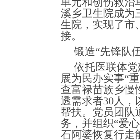
单元和创伤救治
溪乡卫生院成为三
生院，实现了市
接。
锻造
“先锋队伍
依托医联体
党
展
为民办实事
“
查富禄
苗族
乡慢
透需求者30人，
帮扶。党员团队通
务，
并组织
“爱
石阿婆恢复行走