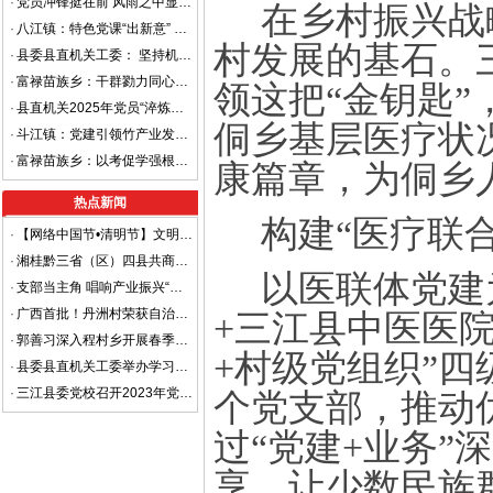
·
党员冲锋挺在前 风雨之中显担当
在乡村振兴战
·
八江镇：特色党课“出新意” 强基铸魂促发展
村发展的基石。
·
县委县直机关工委： 坚持机关党建领航促实干见行见效
·
富禄苗族乡：干群勠力同心共筑抗洪清淤“安全堤”
领这把
“金钥匙
·
县直机关2025年党员“淬炼赋能”专题培训班成功举办
侗乡基层医疗状
·
斗江镇：党建引领竹产业发展 铺就乡村振兴富民路
·
富禄苗族乡：以考促学强根基 经验分享提质效
康篇章，为侗乡
热点新闻
构建
“
医疗联
·
【网络中国节•清明节】文明祭祀，平安清明
·
湘桂黔三省（区）四县共商平安边界建设 着力打造省际平安边界样板区
以医联体党建
·
支部当主角 唱响产业振兴“重头戏”
·
广西首批！丹洲村荣获自治区级“金字招牌”
+三江县中医医
·
郭善习深入程村乡开展春季走访慰问工作
+村级党组织”
·
县委县直机关工委举办学习贯彻党的二十大精神进机关宣讲报告会
·
三江县委党校召开2023年党风廉政建设暨清廉机关工作部署会
个党支部，推动
过
“
党建
+业务
”
深
享，让少数民族