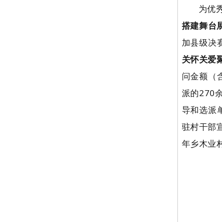
为优
搭建舞台
加县级决
关怀关爱
问金额（含
派的27
导和选派
驻村干部
年乡木业