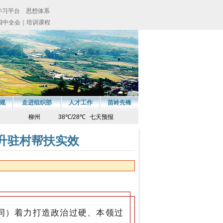
规
走进组织部
人才工作
苗岭先锋
提升驻村帮扶实效
下同）着力打造政治过硬、本领过