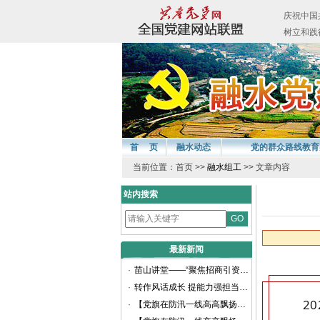
首 页
融水动态
党的群众路线教育
当前位置：首页 >>
融水组工
>> 文章内容
站内搜索
最新新闻
·
苗山讲堂——“聚焦招商引资 推动高质量发展”专题讲座顺利举办
·
转作风话成长 提能力强担当——融水苗族自治县召开2025年选调生座谈会
2
·
【党旗在防汛一线高高飘扬】防汛大考显担当 党员冲锋践初心（二）