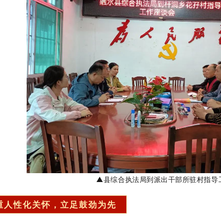
▲县综合执法局到派出干部所驻村指导
重人性化关怀，立足鼓劲为先