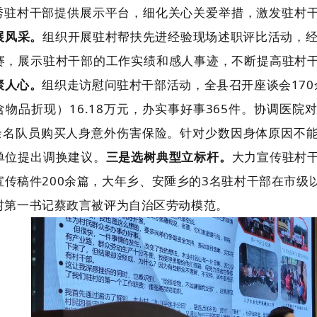
秀驻村干部提供展
示平台，细化关心关爱举措，激发驻村
展风采。
组织开展驻村帮扶先进经验现场述职评比活动，
赛，展示驻村干部的工作实绩和感人事迹，不断提高驻村
聚人心。
组织走访慰问驻村干部活动，全县召开座谈会17
物品折现）16.18万元，办实事好事365件。
协调医院
0余名队员购买人身意外伤害保险。
针对少数因身体原因不
单位提出调换建议。
三是选树典型立标杆。
大力宣传驻村
宣传稿件200余篇，大年乡、安陲乡的3名驻村干部在市级
村第一书记蔡政言被评为自治区劳动模范。