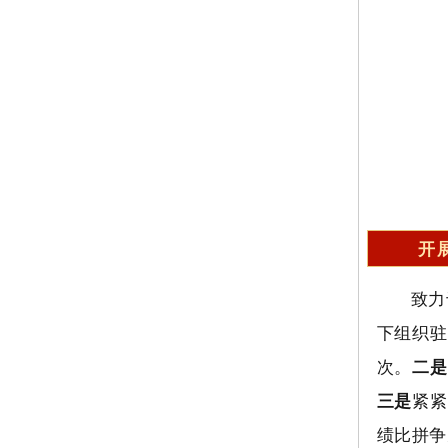
开
致力
下组织驻
次。
二是
三是
紧紧
绩比拼争