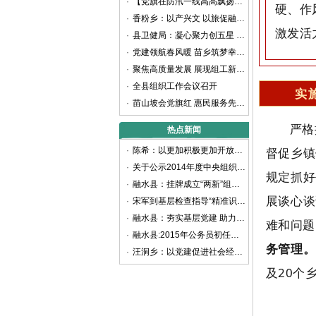
·
【党旗在防汛一线高高飘扬】防汛大考显担当 党员冲锋践初心
硬、作
·
香粉乡：以产兴文 以旅促融 铸牢中华民族共同体意识
激发活
·
县卫健局：凝心聚力创五星 党建引领护健康
·
党建领航春风暖 苗乡筑梦幸福长——县人社局以“四轮驱动”奏响惠民强音
·
聚焦高质量发展 展现组工新担当——2024年融水苗族自治县组织工作综述
·
全县组织工作会议召开
实
·
苗山坡会党旗红 惠民服务先锋行
严格
热点新闻
督促乡镇
·
陈希：以更加积极更加开放更加有效的人才政策 聚天下英才而用之
·
关于公示2014年度中央组织部代中央管理党费收支情况的通知
规定抓好
·
融水县：挂牌成立“两新”组织党工委
展谈心谈
·
宋军到基层检查指导“精准识别”工作
·
融水县：夯实基层党建 助力精准扶贫
难和问题
·
融水县:2015年公务员初任培训班开班
务管理。
·
汪洞乡：以党建促进社会经济快速发展
及20个