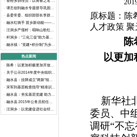
20
·
香粉乡协理员：以青春之名 书写乡村振兴新篇章
·
谭丕创到融水专题督导巩固拓展脱贫攻坚成果同乡村振兴有效衔接工作
原标题：陈
·
县委常委、组织部部长李群生深入大浪镇、白云乡考察调研
·
融水红骑手 苗乡新动能——融水首家新业态新就业群体党支部揭牌成立
人才政策 
·
汪洞乡产儒村：唱响山歌红色旋律 谱写乡村振兴之曲
·
杆洞乡：“三化三促”助力基层党建提质增效
陈
·
融水镇：“党建+积分制”为乡村治理赋能增效
以更加
热点新闻
·
陈希：以更加积极更加开放更加有效的人才政策 聚天下英才而用之
·
关于公示2014年度中央组织部代中央管理党费收支情况的通知
·
融水县：挂牌成立“两新”组织党工委
·
宋军到基层检查指导“精准识别”工作
·
融水县：夯实基层党建 助力精准扶贫
新华社北
·
融水县:2015年公务员初任培训班开班
·
汪洞乡：以党建促进社会经济快速发展
委员、中
调研“不