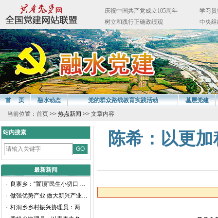
首 页
融水动态
党的群众路线教育实践活动
基层党建
当前位置：首页 >>
热点新闻
>> 文章内容
站内搜索
陈希：以更加
最新新闻
·
良寨乡：“置顶”民生小切口 谱写振兴新画卷
·
做强优势产业 做大新兴产业——聚焦柳州工业高质量发展访融水苗族自治县委书记周峰
·
杆洞乡乡村振兴协理员：两年耕耘路，他们交出乡村振兴满意卷