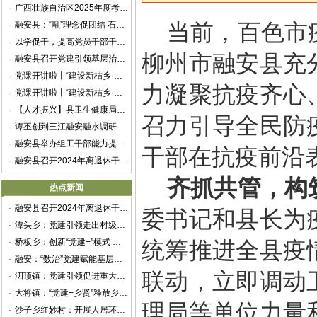
·
广西壮族自治区2025年度考试录用公务员公告
·
融安县：“融”理念促团结 石榴花开籽籽红
当前，百色市
·
以学促干，提高党员干部干事创业本领
柳州市融安县充
·
融安县召开党建引领基层治理协调机制第一次全体会议
·
党课开讲啦丨“建设新桔乡·建功新时代”——融安县举办“党课开讲啦”微党课展示交流活动
力凝聚抗疫齐心
·
党课开讲啦丨“建设新桔乡·建功新时代”——融安县举办“党课开讲啦”微党课展示交流活动
·
【人才振兴】县卫生健康局：多措并举绘好卫生人才建设“新篇章”
召力引导全民防
·
谭丕创到三江融安融水调研
·
融安县举办组工干部能力提升暨抓党建促乡村振兴专题培训班
干部在抗疫前沿
·
融安县召开2024年离退休干部重阳节座谈会
齐抓共管，构
热点新闻
·
融安县召开2024年离退休干部重阳节座谈会
委书记和县长为
·
潭头乡：党建引领走出村级集体经济新“稻”路
·
桥板乡：创新“党建+”模式 赋能乡村振兴
统筹推进全县疫
·
融安：“数治”党建赋能基层治理
联动，立即调动
·
泗顶镇：党建引领促进重大项目建设提质增效
·
大将镇：“党建+乡贤”释放乡村治理新动能
理局等单位力量
·
沙子乡红妙村：开展人居环境整治提升专项行动