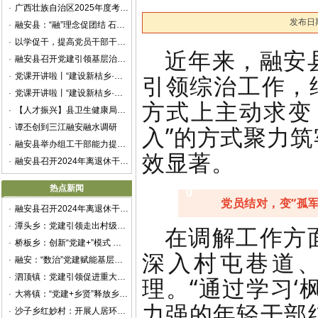
·
广西壮族自治区2025年度考试录用公务员公告
发布日期
·
融安县：“融”理念促团结 石榴花开籽籽红
·
以学促干，提高党员干部干事创业本领
近年来，融安
·
融安县召开党建引领基层治理协调机制第一次全体会议
引领综治工作，
·
党课开讲啦丨“建设新桔乡·建功新时代”——融安县举办“党课开讲啦”微党课展示交流活动
·
党课开讲啦丨“建设新桔乡·建功新时代”——融安县举办“党课开讲啦”微党课展示交流活动
方式上主动求变
·
【人才振兴】县卫生健康局：多措并举绘好卫生人才建设“新篇章”
入”的方式聚力
·
谭丕创到三江融安融水调研
·
融安县举办组工干部能力提升暨抓党建促乡村振兴专题培训班
效显著。
·
融安县召开2024年离退休干部重阳节座谈会
热点新闻
0
党员结对，变“孤军
1
·
融安县召开2024年离退休干部重阳节座谈会
·
潭头乡：党建引领走出村级集体经济新“稻”路
在
调解工作方
·
桥板乡：创新“党建+”模式 赋能乡村振兴
深入村屯巷道
·
融安：“数治”党建赋能基层治理
·
泗顶镇：党建引领促进重大项目建设提质增效
理。“通过学习‘
·
大将镇：“党建+乡贤”释放乡村治理新动能
力强的年轻干部
·
沙子乡红妙村：开展人居环境整治提升专项行动