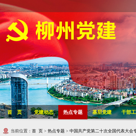
首 页
党建动态
热点专题
基层党建
干部工
当前位置：
首 页
>
热点专题
>
中国共产党第二十次全国代表大会