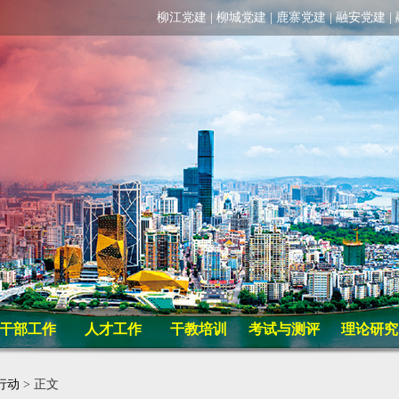
柳江党建
|
柳城党建
|
鹿寨党建
|
融安党建
|
干部工作
人才工作
干教培训
考试与测评
理论研究
行动
> 正文