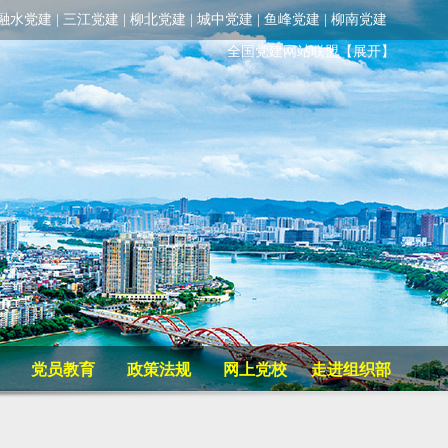
融水党建
|
三江党建
|
柳北党建
|
城中党建
|
鱼峰党建
|
柳南党建
全国党建网站联盟
【展开】
党员教育
政策法规
网上党校
走进组织部