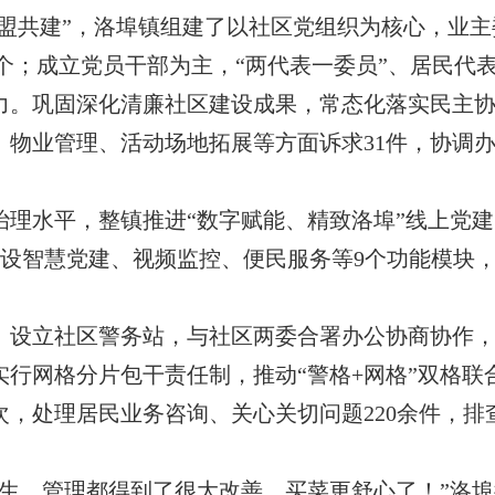
联盟共建”，洛埠镇组建了以社区党组织为核心，业
盟3个；成立党员干部为主，“两代表一委员”、居民
力。巩固深化清廉社区建设成果，常态化落实民主
物业管理、活动场地拓展等方面诉求31件，协调办
理水平，整镇推进“数字赋能、精致洛埠”线上党建
，开设智慧党建、视频监控、便民服务等9个功能模块
。设立社区警务站，与社区两委合署办公协商协作，
行网格分片包干责任制，推动“警格+网格”双格联
，处理居民业务咨询、关心关切问题220余件，排查
卫生、管理都得到了很大改善，买菜更舒心了！”洛