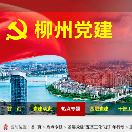
首 页
党建动态
热点专题
基层党建
干部工
当前位置：
首 页
>
热点专题
>
基层党建“五基三化”提升年行动
> 