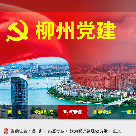
首 页
党建动态
热点专题
基层党建
干部工
当前位置：
首 页
>
热点专题
>
我为双拥创建做贡献
> 正文