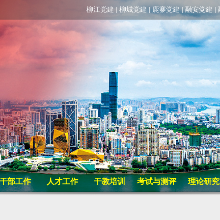
柳江党建
|
柳城党建
|
鹿寨党建
|
融安党建
|
干部工作
人才工作
干教培训
考试与测评
理论研究