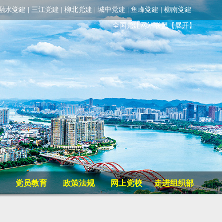
融水党建
|
三江党建
|
柳北党建
|
城中党建
|
鱼峰党建
|
柳南党建
全国党建网站联盟
【展开】
党员教育
政策法规
网上党校
走进组织部