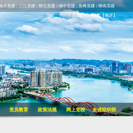
融水党建
|
三江党建
|
柳北党建
|
城中党建
|
鱼峰党建
|
柳南党建
全国党建网站联盟
【展开】
党员教育
政策法规
网上党校
走进组织部