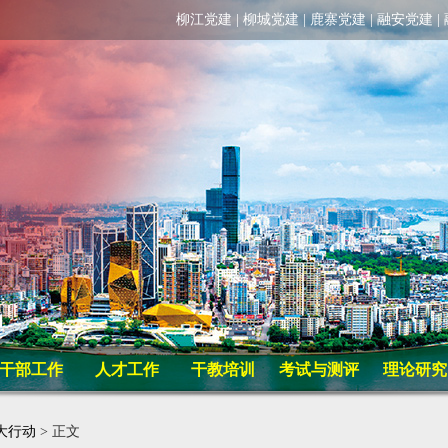
柳江党建
|
柳城党建
|
鹿寨党建
|
融安党建
|
干部工作
人才工作
干教培训
考试与测评
理论研究
大行动
> 正文