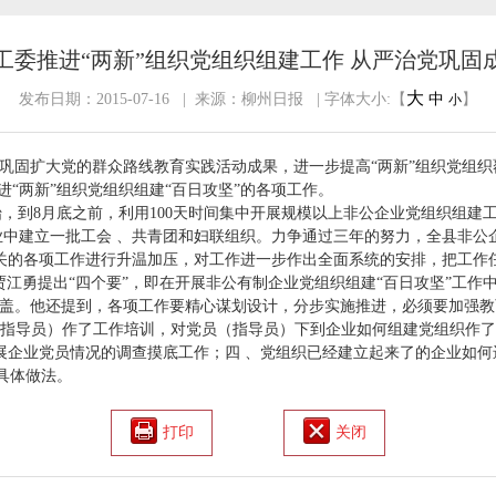
工委推进“两新”组织党组织组建工作 从严治党巩固
大
发布日期：2015-07-16 | 来源：柳州日报 | 字体大小:【
中
】
小
巩固扩大党的群众路线教育实践活动成果，进一步提高“两新”组织党组织
进“两新”组织党组织组建“百日攻坚”的各项工作。
8月底之前，利用100天时间集中开展规模以上非公企业党组织组建工作
业中建立一批工会 、共青团和妇联组织。力争通过三年的努力，全县非公
关的各项工作进行升温加压，对工作进一步作出全面系统的安排，把工作
贾江勇提出“四个要”，即在开展非公有制企业党组织组建“百日攻坚”工作
盖。他还提到，各项工作要精心谋划设计，分步实施推进，必须要加强教
（指导员）作了工作培训，对党员（指导员）下到企业如何组建党组织作了
开展企业党员情况的调查摸底工作；四 、党组织已经建立起来了的企业如
具体做法。
打印
关闭