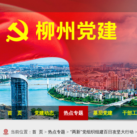
首 页
党建动态
热点专题
基层党建
干部工
当前位置：
首 页
>
热点专题
>
“两新”党组织组建百日攻坚大行动
>