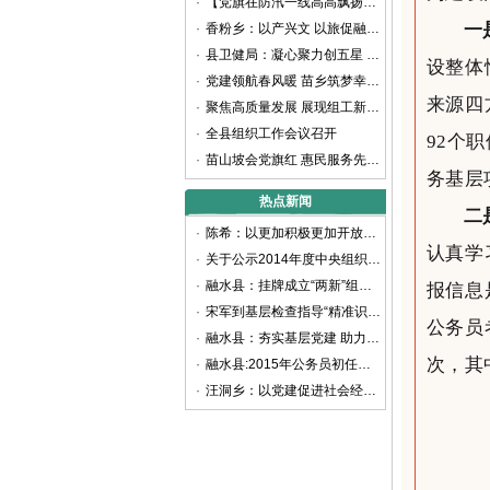
·
【党旗在防汛一线高高飘扬】防汛大考显担当 党员冲锋践初心
一
·
香粉乡：以产兴文 以旅促融 铸牢中华民族共同体意识
·
县卫健局：凝心聚力创五星 党建引领护健康
设整体
·
党建领航春风暖 苗乡筑梦幸福长——县人社局以“四轮驱动”奏响惠民强音
来源四
·
聚焦高质量发展 展现组工新担当——2024年融水苗族自治县组织工作综述
·
全县组织工作会议召开
92个
·
苗山坡会党旗红 惠民服务先锋行
务基层
热点新闻
二
·
陈希：以更加积极更加开放更加有效的人才政策 聚天下英才而用之
认真学
·
关于公示2014年度中央组织部代中央管理党费收支情况的通知
·
融水县：挂牌成立“两新”组织党工委
报信息
·
宋军到基层检查指导“精准识别”工作
公务员
·
融水县：夯实基层党建 助力精准扶贫
次，其
·
融水县:2015年公务员初任培训班开班
·
汪洞乡：以党建促进社会经济快速发展