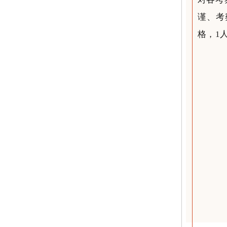
谨、考
格，1