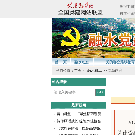
首 页
融水动态
党的群众路线教育
当前位置：首页 >>
融水组工
>> 文章内容
站内搜索
最新新闻
·
苗山讲堂——“聚焦招商引资 推动高质量发展”专题讲座顺利举办
·
转作风话成长 提能力强担当——融水苗族自治县召开2025年选调生座谈会
2
·
【党旗在防汛一线高高飘扬】防汛大考显担当 党员冲锋践初心（二）
为建设