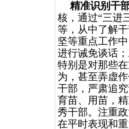
精准识别干
核，
通过
“
三进
等，从中
了解干
坚
等重点
工作
中
进行诫免谈话
；
特别是对那些在
为，甚至弄虚作
干部，严肃追究
育苗、用苗
，
精
秀干部。注重政
在
平时表现和重