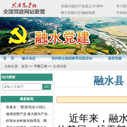
首 页
融水动态
党的群众路线教育实践活动
基层党建
当前位置：首页 >>
干部工作
>> 文章内容
站内搜索
融水县
最新新闻
·
良寨乡：“置顶”民生小切口 谱写振兴新画卷
·
做强优势产业 做大新兴产业——聚焦柳州工业高质量发展访融水苗族自治县委书记周峰
近年来
，
融
·
杆洞乡乡村振兴协理员：两年耕耘路，他们交出乡村振兴满意卷