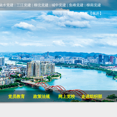
融水党建
|
三江党建
|
柳北党建
|
城中党建
|
鱼峰党建
|
柳南党建
全国党建网站联盟
【展开】
党员教育
政策法规
网上党校
走进组织部