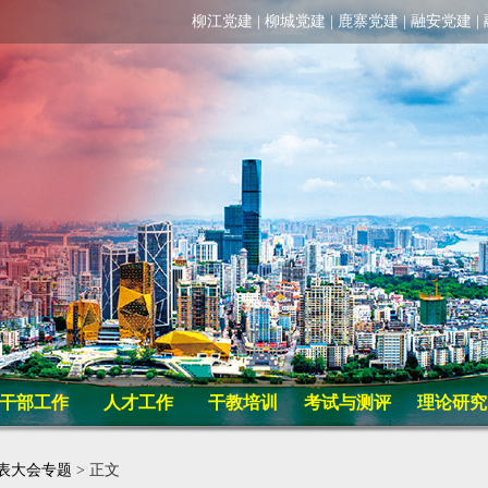
柳江党建
|
柳城党建
|
鹿寨党建
|
融安党建
|
干部工作
人才工作
干教培训
考试与测评
理论研究
表大会专题
> 正文