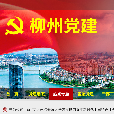
首 页
党建动态
热点专题
基层党建
干部工
当前位置：
首 页
>
热点专题
>
学习贯彻习近平新时代中国特色社