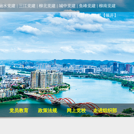
融水党建
|
三江党建
|
柳北党建
|
城中党建
|
鱼峰党建
|
柳南党建
全国党建网站联盟
【展开】
党员教育
政策法规
网上党校
走进组织部