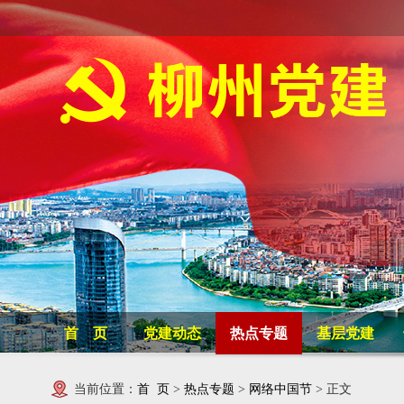
首 页
党建动态
热点专题
基层党建
当前位置：
首 页
>
热点专题
>
网络中国节
> 正文