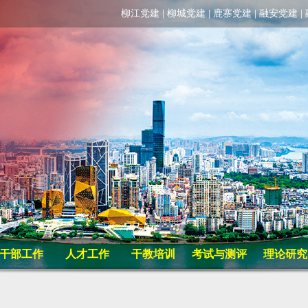
柳江党建
|
柳城党建
|
鹿寨党建
|
融安党建
|
干部工作
人才工作
干教培训
考试与测评
理论研究