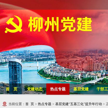
首 页
党建动态
热点专题
基层党建
干部工
当前位置：
首 页
>
热点专题
>
基层党建“五基三化”提升年行动
> 