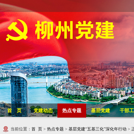
首 页
党建动态
热点专题
基层党建
干部工
当前位置：
首 页
>
热点专题
>
基层党建“五基三化”深化年行动
> 