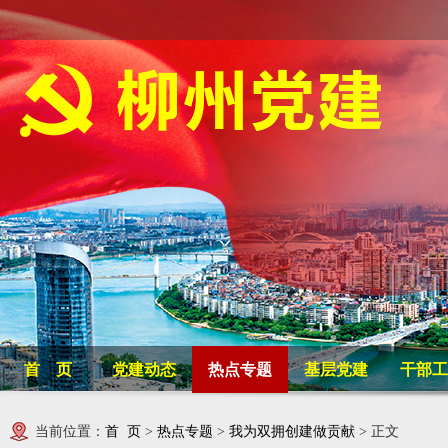
首 页
党建动态
热点专题
基层党建
干部工
当前位置：
首 页
>
热点专题
>
我为双拥创建做贡献
> 正文