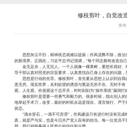
修枝剪叶，自觉改造
发布
思想灰尘不扫，精神状态就难以提振；作风流弊不除，政治生态
的新境界。正因此，习近平总书记强调，“每个同志都有改造自
金无足赤，人无完人。一个人就像一棵果树，要想长得好、结出
导干部认真对照党的宗旨要求，认真查找自己身上存在的问题，
思想是行动的先导。修枝剪叶，首先要从思想上认识到自我改
患无穷。现实世界，名利欲望的诱惑与熏染无所不在、无时不有，
观、人生观、价值观这个总开关，时时刻刻为“操作系统”漏洞打
修枝剪叶是需要一些勇气和毅力的。很多时候，指出别人的问
地举起手术刀，改变，最好的时机永远是现在。谨言慎行、严于
状态。
“滴水穿石，一滴不可弃滞”，作风建设只有进行时没有完成时。
真，就是严与实，也是今日共产党人应有的担当。每一位党员干
我，我们就能赢得人民群众的信任和点赞。