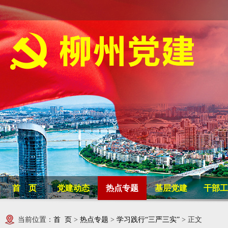
首 页
党建动态
热点专题
基层党建
干部工
当前位置：
首 页
>
热点专题
>
学习践行“三严三实”
> 正文