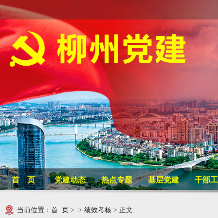
首 页
党建动态
热点专题
基层党建
干部工
当前位置：
首 页
> >
绩效考核
> 正文