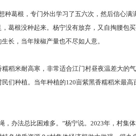
们想种葛根，专门外出学习了五六次，然后信心满
足，葛根没种起来。杨宁没有放弃，又自掏腰包买
的生长，当年辣椒产量也不尽如人意。
香糯稻米耐高寒，非常适合江门村昼夜温差大的气
村民们种植。当年种植的120亩紫黑香糯稻米最高
，办法总比困难多。”杨宁说。2023年，村集体年