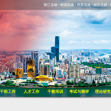
柳江党建
|
柳城党建
|
鹿寨党建
|
融安党建
|
干部工作
人才工作
干教培训
考试与测评
理论研究