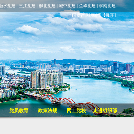
融水党建
|
三江党建
|
柳北党建
|
城中党建
|
鱼峰党建
|
柳南党建
全国党建网站联盟
【展开】
党员教育
政策法规
网上党校
走进组织部