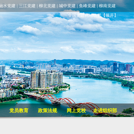
融水党建
|
三江党建
|
柳北党建
|
城中党建
|
鱼峰党建
|
柳南党建
全国党建网站联盟
【展开】
党员教育
政策法规
网上党校
走进组织部