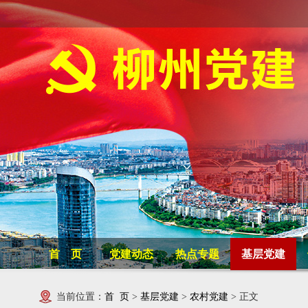
首 页
党建动态
热点专题
基层党建
当前位置：
首 页
>
基层党建
>
农村党建
> 正文