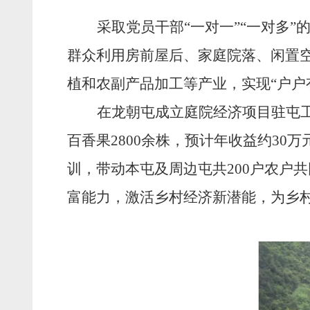
采取党员干部
“一对一”“一对多
群众利用房前屋后、家庭院落、闲置
植和农副产品加工等产业，实现“户户
在龙朝屯成立庭院经济项目驻屯
百香果
2800
余株，预计年收益约
30
万
训，带动本屯及周边屯共
200
户农户共
富能力，激活乡村经济新潜能，为乡