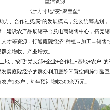
盘活资源
让
“方寸地”变“聚宝盆”
才助力、合作社兜底”的发展模式，党委统筹规划
标，建设农产品展销平台及电商销售中心，拓宽销
人才等资源，打通庭院经济“种植→加工→销售
现群众增收、产业增效。
土地，按照
“党支部+企业+合作社+基地+农户
愿发展庭院经济的群众利用庭院闲置空间腌制酸豆
盖
农户
183
户，每年预计增收
300
余万元。