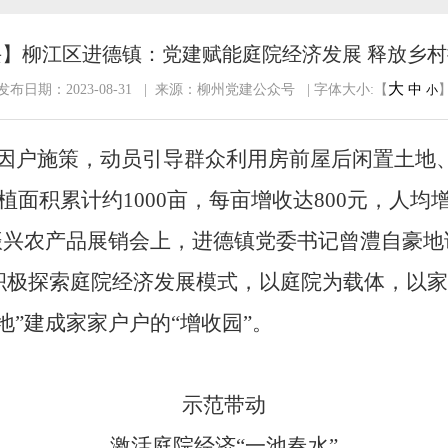
】柳江区进德镇：党建赋能庭院经济发展 释放乡
大
发布日期：2023-08-31 | 来源：柳州党建公众号 | 字体大小:【
中
小
、因户施策，动员引导群众利用房前屋后闲置土地
植面积累计约
1000
亩，每亩增收达
800
元，人均
振兴农产品展销会上，进德镇党委书记曾澧自豪地
积极探索庭院经济发展模式，以庭院为载体，以家
地”建成家家户户的“增收园”。
示范带动
激活庭院经济
“一池春水”