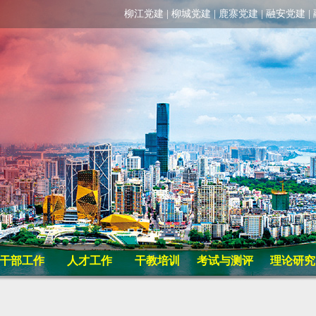
柳江党建
|
柳城党建
|
鹿寨党建
|
融安党建
|
干部工作
人才工作
干教培训
考试与测评
理论研究