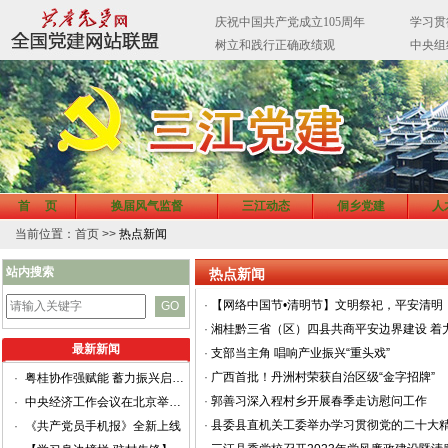
首 页
换届风气监督
三江动态
侗乡党建
人
当前位置：首页 >>
热点新闻
站内搜索
热点新闻
·
【网络中国节•清明节】文明祭祀，平安清明
·
湘桂黔三省（区）四县共商平安边界建设 着
最新新闻
·
支部当主角 唱响产业振兴“重头戏”
·
广西首批！丹洲村荣获自治区级“金字招牌”
·
粤桂协作强赋能 蓄力振兴启新程
·
郭善习深入程村乡开展春季走访慰问工作
·
中央经济工作会议在北京举行 习近平发表重要讲话
·
县委县直机关工委举办学习贯彻党的二十大
·
《共产党员手机报》全新上线