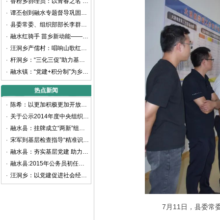
·
香粉乡协理员：以青春之名 书写乡村振兴新篇章
·
谭丕创到融水专题督导巩固拓展脱贫攻坚成果同乡村振兴有效衔接工作
·
县委常委、组织部部长李群生深入大浪镇、白云乡考察调研
·
融水红骑手 苗乡新动能——融水首家新业态新就业群体党支部揭牌成立
·
汪洞乡产儒村：唱响山歌红色旋律 谱写乡村振兴之曲
·
杆洞乡：“三化三促”助力基层党建提质增效
·
融水镇：“党建+积分制”为乡村治理赋能增效
热点新闻
·
陈希：以更加积极更加开放更加有效的人才政策 聚天下英才而用之
·
关于公示2014年度中央组织部代中央管理党费收支情况的通知
·
融水县：挂牌成立“两新”组织党工委
·
宋军到基层检查指导“精准识别”工作
·
融水县：夯实基层党建 助力精准扶贫
·
融水县:2015年公务员初任培训班开班
·
汪洞乡：以党建促进社会经济快速发展
7月11日，县委