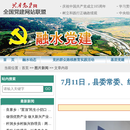
首 页
融水动态
党的群众路线教育实践活动
基层党建
当前位置：首页 >>
图片新闻
>> 文章内容
站内搜索
7月11日，县委常委
最新新闻
·
良寨乡：“置顶”民生小切口 谱写振兴新画卷
·
做强优势产业 做大新兴产业——聚焦柳州工业高质量发展访融水苗族自治县委书记周峰
·
杆洞乡乡村振兴协理员：两年耕耘路，他们交出乡村振兴满意卷