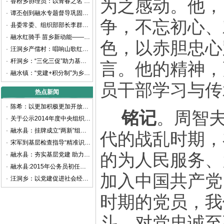
为之感动。他，
·
香粉乡协理员：以青春之名 书写乡村振兴新篇章
·
谭丕创到融水专题督导巩固拓展脱贫攻坚成果同乡村振兴有效衔接工作
争，不忘初心、
·
县委常委、组织部部长李群生深入大浪镇、白云乡考察调研
·
融水红骑手 苗乡新动能——融水首家新业态新就业群体党支部揭牌成立
色，以赤胆忠心
·
汪洞乡产儒村：唱响山歌红色旋律 谱写乡村振兴之曲
·
杆洞乡：“三化三促”助力基层党建提质增效
言。他的精神，
·
融水镇：“党建+积分制”为乡村治理赋能增效
员干部学习与传
热点新闻
·
陈希：以更加积极更加开放更加有效的人才政策 聚天下英才而用之
铭记
。周智
·
关于公示2014年度中央组织部代中央管理党费收支情况的通知
·
融水县：挂牌成立“两新”组织党工委
代的战乱时期，
·
宋军到基层检查指导“精准识别”工作
的为人民服务、
·
融水县：夯实基层党建 助力精准扶贫
·
融水县:2015年公务员初任培训班开班
加入中国共产党
·
汪洞乡：以党建促进社会经济快速发展
时期的党员，我
斗、对党忠诚至