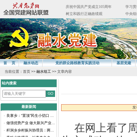
首 页
融水动态
党的群众路线教育实践活动
基层党建
当前位置：首页 >>
融水组工
>> 文章内容
站内搜索
最新新闻
发
·
良寨乡：“置顶”民生小切口 谱写振兴新画卷
·
做强优势产业 做大新兴产业——聚焦柳州工业高质量发展访融水苗族自治县委书记周峰
在网上看了
·
杆洞乡乡村振兴协理员：两年耕耘路，他们交出乡村振兴满意卷