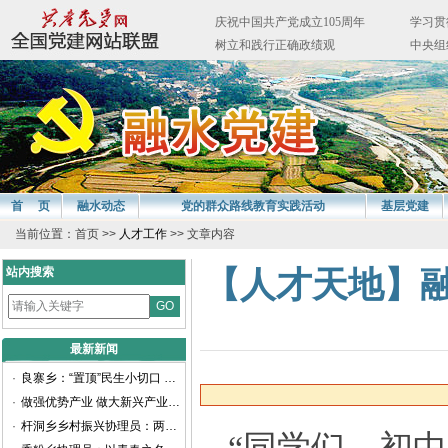
首 页
融水动态
党的群众路线教育实践活动
基层党建
当前位置：首页 >>
人才工作
>> 文章内容
站内搜索
【人才天地】融
最新新闻
·
良寨乡：“置顶”民生小切口 谱写振兴新画卷
·
做强优势产业 做大新兴产业——聚焦柳州工业高质量发展访融水苗族自治县委书记周峰
·
杆洞乡乡村振兴协理员：两年耕耘路，他们交出乡村振兴满意卷
“同学们，初