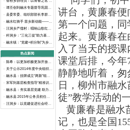
·
香粉乡协理员：以青春之名 书写乡村振兴新篇章
·
谭丕创到融水专题督导巩固拓展脱贫攻坚成果同乡村振兴有效衔接工作
讲台，黄廉春便
·
县委常委、组织部部长李群生深入大浪镇、白云乡考察调研
第一个问题，同
·
融水红骑手 苗乡新动能——融水首家新业态新就业群体党支部揭牌成立
·
汪洞乡产儒村：唱响山歌红色旋律 谱写乡村振兴之曲
起来。黄廉春在
·
杆洞乡：“三化三促”助力基层党建提质增效
·
融水镇：“党建+积分制”为乡村治理赋能增效
入了当天的授课
热点新闻
课堂后排，今年
·
陈希：以更加积极更加开放更加有效的人才政策 聚天下英才而用之
·
关于公示2014年度中央组织部代中央管理党费收支情况的通知
静静地听着，匆
·
融水县：挂牌成立“两新”组织党工委
日，柳州市融水
·
宋军到基层检查指导“精准识别”工作
·
融水县：夯实基层党建 助力精准扶贫
徒”教学活动的
·
融水县:2015年公务员初任培训班开班
·
汪洞乡：以党建促进社会经济快速发展
黄廉春是融水
记，也是全国
1