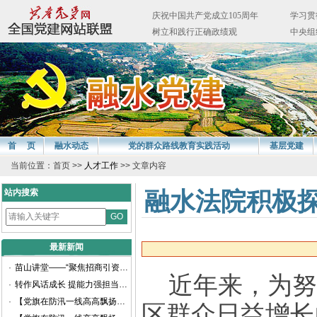
首 页
融水动态
党的群众路线教育实践活动
基层党建
当前位置：首页 >>
人才工作
>> 文章内容
站内搜索
融水法院积极
最新新闻
·
苗山讲堂——“聚焦招商引资 推动高质量发展”专题讲座顺利举办
近年来，为努
·
转作风话成长 提能力强担当——融水苗族自治县召开2025年选调生座谈会
·
【党旗在防汛一线高高飘扬】防汛大考显担当 党员冲锋践初心（二）
区群众日益增长