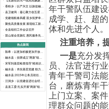
·
【党旗在防汛一线高高飘扬】防汛大考显担当 党员冲锋践初心
年干警队伍建设
·
香粉乡：以产兴文 以旅促融 铸牢中华民族共同体意识
·
县卫健局：凝心聚力创五星 党建引领护健康
成学、赶、超的
·
党建领航春风暖 苗乡筑梦幸福长——县人社局以“四轮驱动”奏响惠民强音
·
聚焦高质量发展 展现组工新担当——2024年融水苗族自治县组织工作综述
体和先进个人。
·
全县组织工作会议召开
·
苗山坡会党旗红 惠民服务先锋行
注重培养，
热点新闻
·
陈希：以更加积极更加开放更加有效的人才政策 聚天下英才而用之
一是
充分发
·
融水县：挂牌成立“两新”组织党工委
员、法官进行业
·
宋军到基层检查指导“精准识别”工作
·
融水县：夯实基层党建 助力精准扶贫
青年干警司法能
·
融水县:2015年公务员初任培训班开班
·
汪洞乡：以党建促进社会经济快速发展
台，磨炼青年干
·
县直工委:扎实开展“两新”组织调查摸底工作
上门立案、案件
理群众问题的能