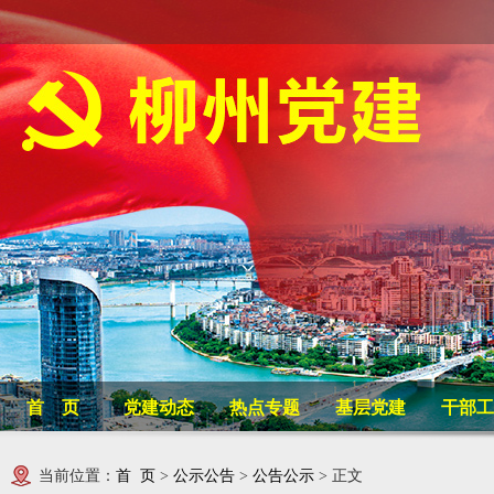
首 页
党建动态
热点专题
基层党建
干部工
当前位置：
首 页
>
公示公告
>
公告公示
> 正文