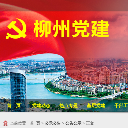
首 页
党建动态
热点专题
基层党建
干部工
当前位置：
首 页
>
公示公告
>
公告公示
> 正文