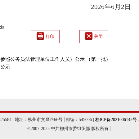
02
6
年
6
月
2
日
ls
打印
关闭
（参照公务员法管理单位工作人员）公示 （第一批）
员公示
584 | 地址：柳州市文昌路66号│邮编：545006 |
桂ICP备2021006142号-
©2007-2025 中共柳州市委组织部 版权所有│