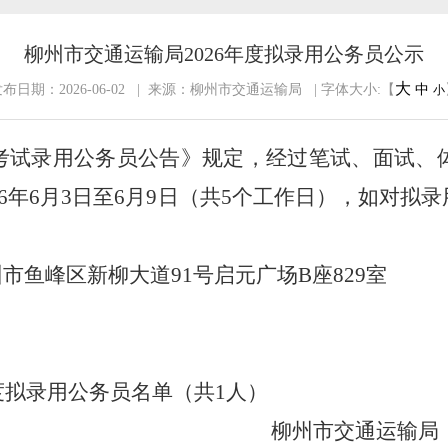
柳州市交通运输局2026年度拟录用公务员公示
大
布日期：2026-06-02 | 来源：柳州市交通运输局 | 字体大小:【
中
小
考试录用公务员公告》规定，经过笔试、面试、
6
年
6
月
3
日至
6
月
9
日（共
5
个工作日），如对拟录
州市
鱼峰区新柳大道
91
号启元广场
B
座
829
室
度拟录用公务员名单（共
1
人）
州市
交通运输局