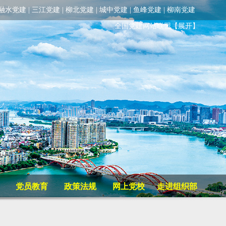
融水党建
|
三江党建
|
柳北党建
|
城中党建
|
鱼峰党建
|
柳南党建
全国党建网站联盟
【展开】
党员教育
政策法规
网上党校
走进组织部