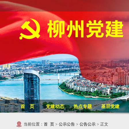
首 页
党建动态
热点专题
基层党建
当前位置：
首 页
>
公示公告
>
公告公示
> 正文