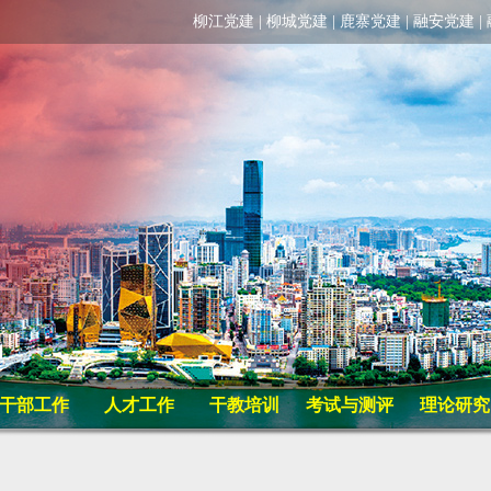
柳江党建
|
柳城党建
|
鹿寨党建
|
融安党建
|
干部工作
人才工作
干教培训
考试与测评
理论研究