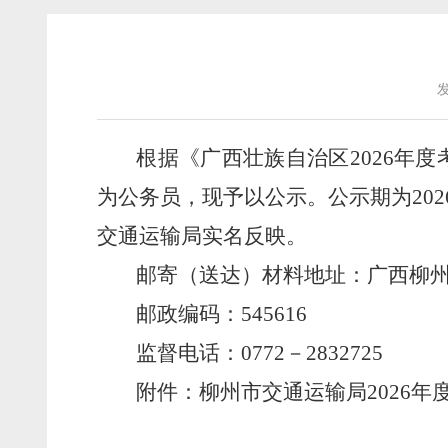
发
根据《广西壮族自治区
202
6
年度
为公务员，现予以公示。公示期为
202
交通运输
局实名反映。
邮寄（送达）材料地址：广西柳
邮政编码：
545
616
监督电话：
0772
－
2832725
附件：柳州市
交通运输
局
202
6
年
柳