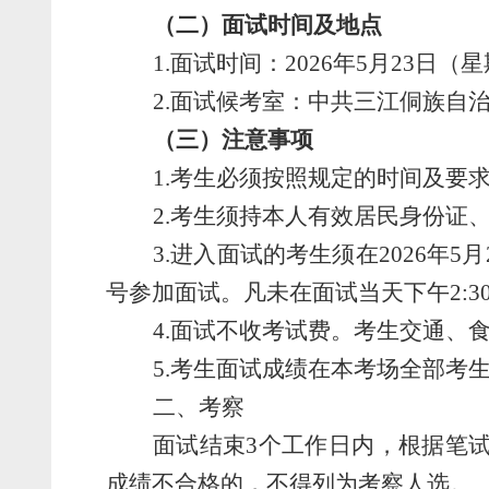
（二）面试时间及地点
1.
面试时间：
2026
年
5
月
23
日
（星
2.
面试
候考室
：
中共三江
侗族自
（三）
注意事项
1.
考生必须按照规定的时间及要
2.
考生须持本人有效居民身份证
3.
进入面试的考生须在
2026
年
5
月
号参加面试。
凡未在
面试当天
下午
2
:3
4.
面试不收考试费。考生交通、
5.
考生面试成绩在本考场全部考
二、考察
面试结束
3
个工作日内，根据笔
成绩不合格的，不得列为考察人选。