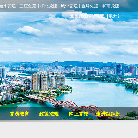
融水党建
|
三江党建
|
柳北党建
|
城中党建
|
鱼峰党建
|
柳南党建
全国党建网站联盟
【展开】
党员教育
政策法规
网上党校
走进组织部