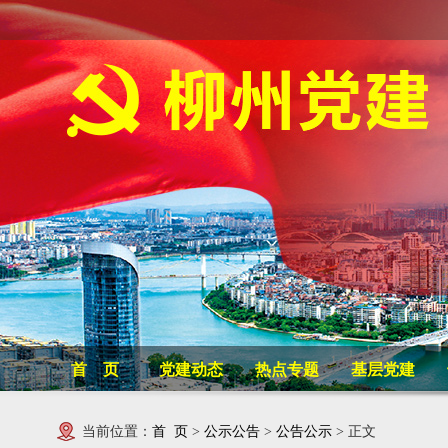
首 页
党建动态
热点专题
基层党建
当前位置：
首 页
>
公示公告
>
公告公示
> 正文