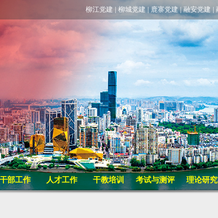
柳江党建
|
柳城党建
|
鹿寨党建
|
融安党建
|
干部工作
人才工作
干教培训
考试与测评
理论研究