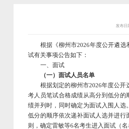
发布日期
根据《柳州市
2026
年度公开遴选
试
有关事项公告如下：
一、
面试
（一）面试
人员名单
根据
划定的
柳州市
202
6
年度
公开
考人员
笔试合格成绩
从高分到低分的
绩并列时，同时确定为面试入围人选
低分的
顺序依次递补面试人选并进行
则，
确定雷敏等
6
名
考生
进入面试
（名