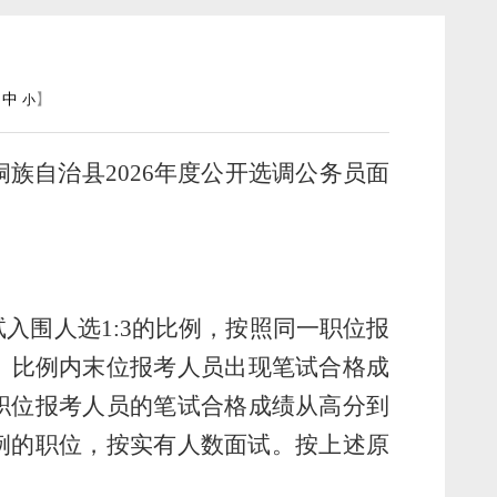
中
】
小
侗族自治县
2026
年度公开选调公务员
面
试入围人选
1
:
3
的比例，
按照
同一职位报
。
比例内末位报考人员出现笔试合格成
职位报考人员的笔试合格成绩从高分到
例的职位，按实有人数面试。按上述原