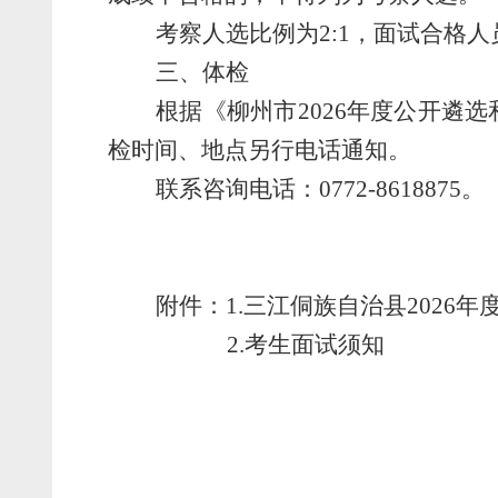
考察人选比例为
2:1
，面试合格人
三、体检
根据
《
柳州市
202
6
年度公开遴选
检时间、地点另行电话通知。
联系咨询电话：
0772-
8618875
。
附件
：
1.
三江侗族自治县
2026
年
2.
考生面试须知