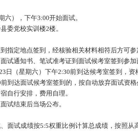
期六）
，下午
3:00
开始面试
。
治
县委党校
实训楼
2
楼
。
求到指定地点签到，经核验相关材料相符后方可参
、面试通知书、笔试准考证到面试候考室签到参加
23
日
（星期六）
下午
2
:30
前到达
候考室签到，资
0
前到达面试候考室
签到
的，按自动放弃面试资格
食宿自行安排，费用自理。
生面试结束后当场公布。
试、面试成绩按
5:5
权重比例计算总成绩，按照从