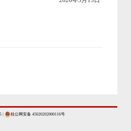
6
年
5
月
15
日
5
|
桂公网安备 45020202000116号