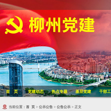
首 页
党建动态
热点专题
基层党建
干部工
当前位置：
首 页
>
公示公告
>
公告公示
> 正文