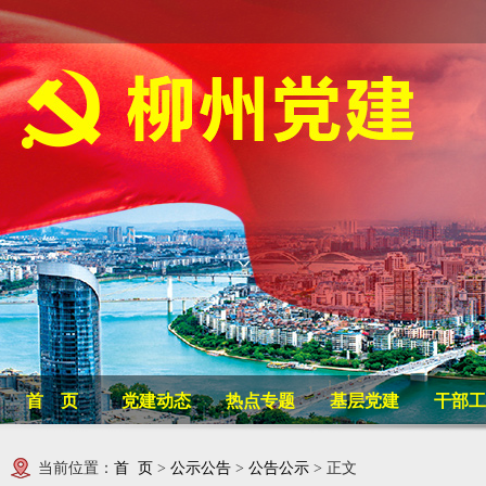
首 页
党建动态
热点专题
基层党建
干部工
当前位置：
首 页
>
公示公告
>
公告公示
> 正文