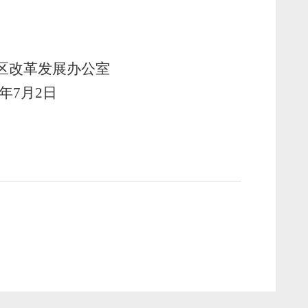
区改革发展
办公室
年
7
月
2
日