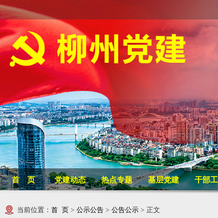
首 页
党建动态
热点专题
基层党建
干部工
当前位置：
首 页
>
公示公告
>
公告公示
> 正文