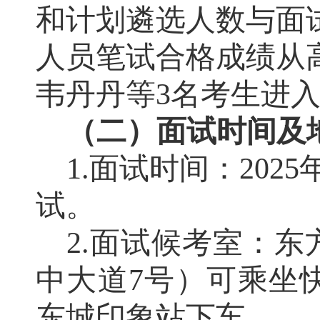
和计划遴选人数与面
人员
笔试合格成绩
从
韦丹丹
等
3
名考生进
（
二
）
面试时间及
1.
面试时间：
202
5
试
。
2.
面试候考室：
东
中大道
7
号
）
可乘坐
东城印象站
下车
。