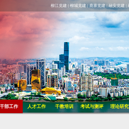
柳江党建
|
柳城党建
|
鹿寨党建
|
融安党建
|
干部工作
人才工作
干教培训
考试与测评
理论研究