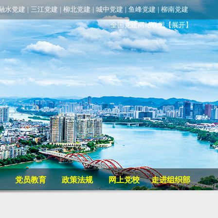
融水党建
|
三江党建
|
柳北党建
|
城中党建
|
鱼峰党建
|
柳南党建
全国党建网站联盟
【展开】
党员教育
政策法规
网上党校
走进组织部