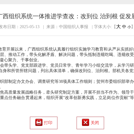
广西组织系统一体推进学查改：改到位 治到根 促发
大
发布日期：2025-05-13 | 来源：中国组织人事报 | 字体大小:【
中
小
教育开展以来，广西组织系统认真履行组织实施学习教育和从严从实抓好
层、推动工作，带头化解矛盾、解决问题，带头抵制违规吃喝、违规收
凝心聚力、干事创业。
带头学、党支部跟进学、党员日常学、青年学习小组交流学，从学习研
自身和所管所辖问题，列出具体清单，确保改到位、治到根。部机关各党
织部制定办文办会、调查研究等
38
项具体工作细则；贺州市委组织部举
。
高质量发展战略任务，牵头研究制定方案，开展不担当不作为、领导干
重点任务融合贯通起来，组织开展“改革创新勇实践，立足岗位作贡献”
打印
关闭