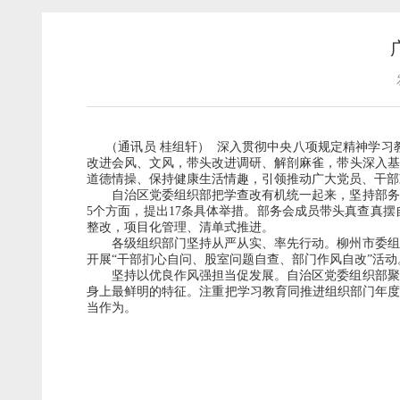
（通讯员
桂组轩）
深入贯彻中央八项规定精神学习
改进会风、文风，带头改进调研、解剖麻雀，带头深入基
道德情操、保持健康生活情趣，引领推动广大党员、干部
自治区党委组织部把学查改有机统一起来，坚持部务会
5
个方面，提出
17
条具体举措。部务会成员带头真查真摆
整改，项目化管理、清单式推进。
各级组织部门坚持从严从实、率先行动。柳州市委组
开展“干部扪心自问、股室问题自查、部门作风自改”活动
坚持以优良作风强担当促发展。自治区党委组织部聚焦
身上最鲜明的特征。注重把学习教育同推进组织部门年度
当作为。