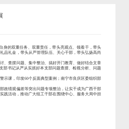
展
】
自身的双重任务、双重责任，带头亮观点、领着干，带头
受礼品礼金，带头从严管理队伍、关心干部，带头弘扬高尚
讨、查摆问题、集中整治、搞好开门教育、做好结合文章
支部书记从严从实抓好本支部问题查摆、检视分析、问题
办警示课，印发
60
个反面典型案例；南宁市良庆区委组织部
部政绩观偏差等突出问题专项整治，让实干成为广西干部
等实践活动，推动广大组工干部在围绕中心、服务大局中担