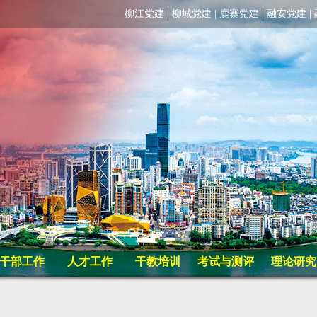
柳江党建
|
柳城党建
|
鹿寨党建
|
融安党建
|
干部工作
人才工作
干教培训
考试与测评
理论研究