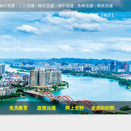
融水党建
|
三江党建
|
柳北党建
|
城中党建
|
鱼峰党建
|
柳南党建
全国党建网站联盟
【展开】
党员教育
政策法规
网上党校
走进组织部